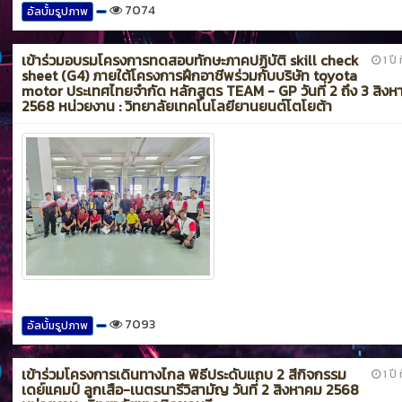
7074
อัลบั้มรูปภาพ
เข้าร่วมอบรมโครงการทดสอบทักษะภาคปฏิบัติ skill check
1 ปี 
sheet (G4) ภายใต้โครงการฝึกอาชีพร่วมกับบริษัท toyota
motor ประเทศไทยจำกัด หลักสูตร TEAM - GP วันที่ 2 ถึง 3 สิง
2568 หน่วยงาน : วิทยาลัยเทคโนโลยียานยนต์โตโยต้า
7093
อัลบั้มรูปภาพ
เข้าร่วมโครงการเดินทางไกล พิธีประดับแถบ 2 สีกิจกรรม
1 ปี 
เดย์แคมป์ ลูกเสือ-เนตรนารีวิสามัญ วันที่ 2 สิงหาคม 2568