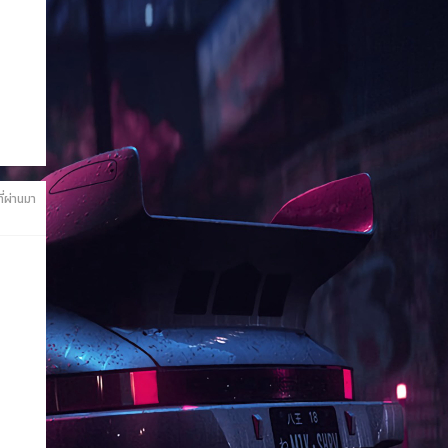
ี่ผ่านมา