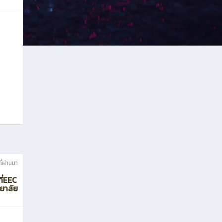
ที่ผ่านมา
ี่EEC
ทยาลัย