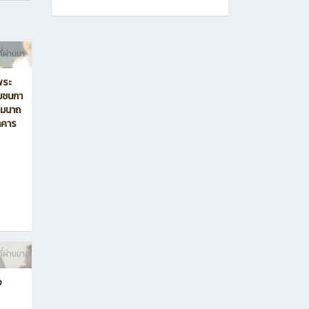
ี่ผ่านมา
พระ
มชนกา
รมนาถ
าคาร
ี่ผ่านมา
อ