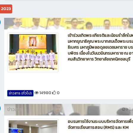
ม 2023
ข่าวสาร
3 ปี ท
เข้าร่วมเทิดพระเกียรติและน้อมรำลึกใน
มหากรุณาธิคุณ พระบาทสมเด็จพระบร
ธิเบศร มหาภูมิพลอดุลยเดชมหาราช บ
บพิตร เนื่องในวันนวมินทรมหาราช ณ อ
คมสันวิทยาคาร วิทยาลัยเทคนิคชลบุรี
14980
0
ข่าวสาร (ทั่วไป)
ข่าวสาร
3 ปี ท
อบรมการใช้งานระบบบริหารจัดการเพื่
จัดการเรียนการสอน (RMS) และ KM