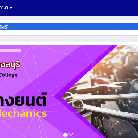
กภาษา